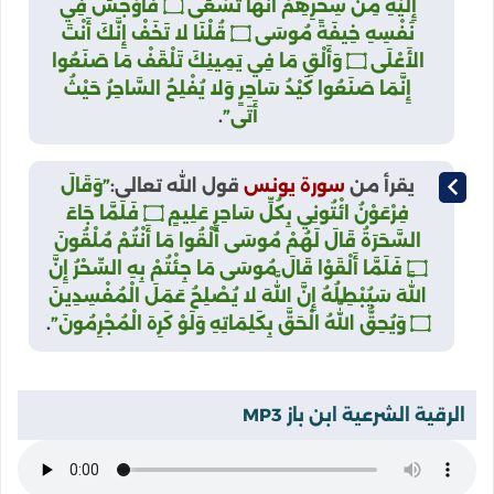
إِلَيْهِ مِنْ سِحْرِهِمْ أَنَّهَا تَسْعَى ۝ فَأَوْجَسَ فِي
نَفْسِهِ خِيفَةً مُوسَى ۝ قُلْنَا لا تَخَفْ إِنَّكَ أَنْتَ
الأَعْلَى ۝ وَأَلْقِ مَا فِي يَمِينِكَ تَلْقَفْ مَا صَنَعُوا
إِنَّمَا صَنَعُوا كَيْدُ سَاحِرٍ وَلا يُفْلِحُ السَّاحِرُ حَيْثُ
أَتَى”
.
يقرأ من
سورة يونس
قول الله تعالى:
”وَقَالَ
فِرْعَوْنُ ائْتُونِي بِكُلِّ سَاحِرٍ عَلِيمٍ ۝ فَلَمَّا جَاءَ
السَّحَرَةُ قَالَ لَهُمْ مُوسَى أَلْقُوا مَا أَنْتُمْ مُلْقُونَ
۝ فَلَمَّا أَلْقَوْا قَالَ مُوسَى مَا جِئْتُمْ بِهِ السِّحْرُ إِنَّ
اللَّهَ سَيُبْطِلُهُ إِنَّ اللَّهَ لا يُصْلِحُ عَمَلَ الْمُفْسِدِينَ
۝ وَيُحِقُّ اللَّهُ الْحَقَّ بِكَلِمَاتِهِ وَلَوْ كَرِهَ الْمُجْرِمُونَ”
.
الرقية الشرعية ابن باز MP3