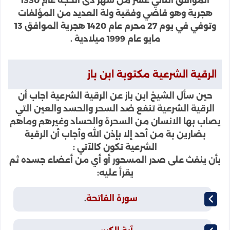
الموافق الثاني عشر من شهر ذى الحجة عام 1330
هجرية وهو قاضي وفقية ولة العديد من المؤلفات
وتوفي في يوم 27 محرم عام 1420 هجرية الموافق 13
مايو عام 1999 ميلادية .
الرقية الشرعية مكتوبة ابن باز
حين سأل الشيخ ابن باز عن الرقية الشرعية اجاب أن
الرقية الشرعية تنفع ضد السحر والحسد والعين التي
يصاب بها الانسان من السحرة والحساد وغيرهم وماهم
بضارين بة من أحد إلا بإذن الله وأجاب أن الرقية
الشرعية تكون كالآتي :
بأن ينفث على صدر المسحور أو أي من أعضاء جسده ثم
يقرأ عليه:
سورة الفاتحة
.