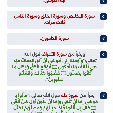
آية الكرسي
.
سورة الإخلاص وسورة الفلق وسورة الناس
ثلاث مرات
.
سورة الكافرون
.
ويقرأ من
سورة الأعراف
قول الله
تعالى:
”وَأَوْحَيْنَا إِلَى مُوسَى أَنْ أَلْقِ عَصَاكَ فَإِذَا
هِيَ تَلْقَفُ مَا يَأْفِكُونَ ۝ فَوَقَعَ الْحَقُّ وَبَطَلَ مَا
كَانُوا يَعْمَلُونَ ۝ فَغُلِبُوا هُنَالِكَ وَانقَلَبُوا
صَاغِرِينَ“
.
يقرأ من
سورة طه
قول الله تعالى :
”قَالُوا يَا
مُوسَى إِمَّا أَنْ تُلْقِيَ وَإِمَّا أَنْ نَكُونَ أَوَّلَ مَنْ أَلْقَى
۝ قَالَ بَلْ أَلْقُوا فَإِذَا حِبَالُهُمْ وَعِصِيُّهُمْ يُخَيَّلُ