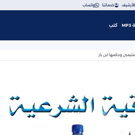
الأرشيف
خدماتنا
واتساب
MP
كتب
ن والسحر | مكتوبة ومسموعة | الرقيه الشرعيه
عثيمين وحكمها ابن باز