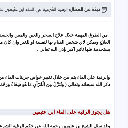
نبذة عن المقال:
الرقية الشرعية في الماء ابن عثيمين طري
من الطرق المهمة خلال علاج السحر والعين والمس والحسد 
العلاج ويمكن لاي شخص القيام بها لنفسة او للغير وان كان 
يستخدمة فلها تاثير اكبر بإذن الله تعالي .
والرقية علي الماء يتم من خلال تغيير خواص جزيئات الماء من 
ذكر الله سبحانه وتعالي ( وَنُنَزِّلُ مِنَ الْقُرْآنِ مَا هُوَ شِفَاءٌ وَرَحْمَةٌ لِّلْم
هل يجوز الرقية على الماء ابن عثيمين
وقد سئل الشيخ بن عثيمين رحمة الله عن حكم الرقية الشرعي