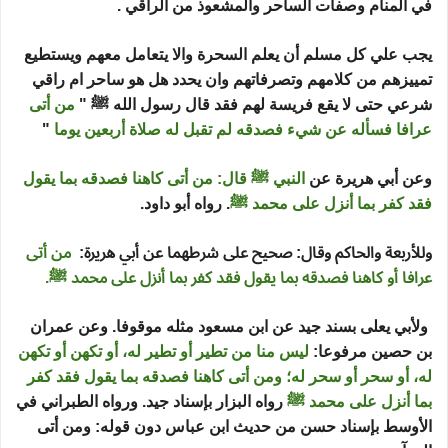
في المنام وصفات الساحر والمشعوذ من الراقي .
يجب علي كل مسلم أن يعلم السحرة والا يتعامل معهم ويستطيع
تمييزهم من كلامهم وتصرفاتهم وان يحدد هل هو ساحر ام راقي
شرعي حتى لا يقع فريسة لهم فقد قال رسول الله ﷺ "
من أتى
عرافا فسأله عن شيء فصدقه لم تقبل له صلاة أربعين يوما
"
وعن أبي هريرة عن
النبي ﷺ قال: من أتى كاهنا فصدقه بما يقول
فقد كفر بما أنزل على محمد ﷺ
. رواه أبو داود.
وللأربعة والحاكم وقال: صحيح على شرطهما عن أبي هريرة:
من أتى
عرافا أو كاهنا فصدقه بما يقول فقد كفر بما أنزل على محمد ﷺ.
ولأبي يعلى بسند جيد عن ابن مسعود مثله موقوفا. وعن عمران
بن حصين مرفوعا:
ليس منا من تطير أو تطير له، أو تكهن أو تكهن
له، أو سحر أو سحر له؛ ومن أتى كاهنا فصدقه بما يقول فقد كفر
بما أنزل على محمد ﷺ
رواه البزار بإسناد جيد. ورواه الطبراني في
الأوسط بإسناد حسن من حديث ابن عباس دون قوله: ومن أتى