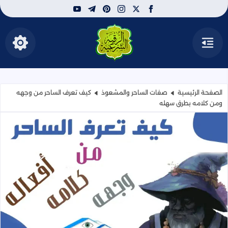
youtube
telegram
pinterest
instagram
facebook
x
القائمة
إظهار الأ
الرقية الشرعية | لعلاج
الصفحة الرئيسية
صفات الساحر والمشعوذ
كيف تعرف الساحر من وجهه
ومن كلامه بطرق سهله
كيف تعرف الساحر من وجهه ومن كلا