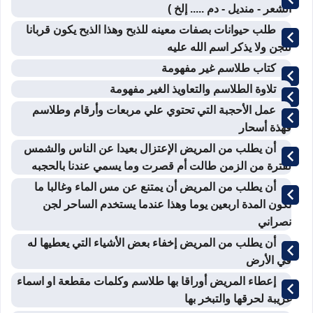
الشعر - منديل - دم ..... إلخ )
طلب حيوانات بصفات معينه للذبح وهذا الذبح يكون قربانا
للجن ولا يذكر اسم الله عليه
كتاب طلاسم غير مفهومة
تلاوة الطلاسم والتعاويذ الغير مفهومة
عمل الأحجبة التي تحتوي علي مربعات وأرقام وطلاسم
فهذة أسحار
أن يطلب من المريض الإعتزال بعيدا عن الناس والشمس
لفترة من الزمن طالت أم قصرت وما يسمي عندنا بالحجبه
أن يطلب من المريض أن يمتنع عن مس الماء وغالبا ما
تكون المدة اربعين يوما وهذا عندما يستخدم الساحر لجن
نصراني
أن يطلب من المريض إخفاء بعض الأشياء التي يعطيها له
في الأرض
إعطاء المريض أوراقا بها طلاسم وكلمات مقطعة او اسماء
غريبة لحرقها والتبخر بها